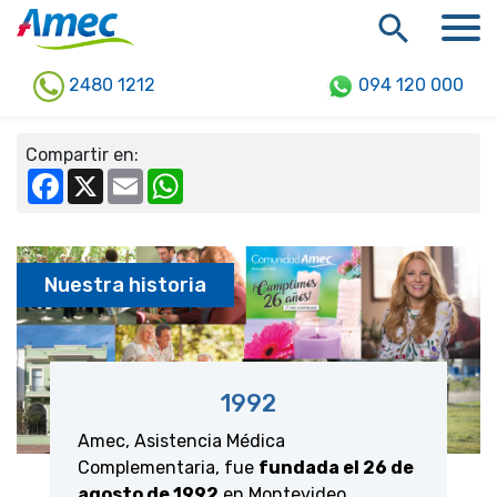
2480 1212
094 120 000
Compartir en:
Facebook
X
Email
WhatsApp
Nuestra historia
1992
Amec, Asistencia Médica
Complementaria, fue
fundada el 26 de
agosto de 1992
en Montevideo