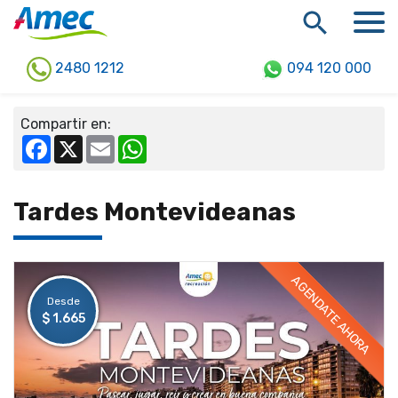
2480 1212
094 120 000
Compartir en:
Facebook
X
Email
WhatsApp
Tardes Montevideanas
AGENDATE AHORA
Desde
$ 1.665