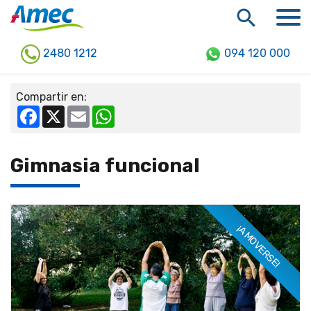
2480 1212
094 120 000
Compartir en:
Facebook
X
Email
WhatsApp
Gimnasia funcional
¡A MOVERSE!